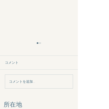
コメント
コメントを追加…
4/5 「イラストを描いてデ
デジタルアート
ザインペーパーを作ろ
ショップのお知
う」ワークショップ開催
所在地