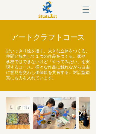
​アートクラフトコース
思いっきり絵を描く、大きな立体をつくる、
仲間と協力して１つの作品をつくる。家や
学校ではできないけど「やってみたい」を実
現するコース。様々な作品に触れながら自由
に意見を交わし価値観を共有する、対話型鑑
賞にも力を入れています。