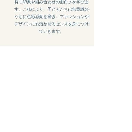
持つ印象や組み合わせの面白さを学びま
す。これにより、子どもたちは無意識の
うちに色彩感覚を磨き、ファッションや
デザインにも活かせるセンスを身につけ
ていきます。
コミュニケーション力
共同制作や作品発表の場を設けること
で、子どもたちが「自分の考えを伝える
力」と「他者の意見を受け入れる力」を
自然に身につけられる環境を大切にして
います。例えば、友達と協力して一つの
箱庭を作る、リレー形式で絵を描き足し
ていく、といった活動を通じて、他者と
意見を交換しながら創作する楽しさを体
験します。こうした経験は、アートだけ
でなく、チームで何かに取り組む力や、